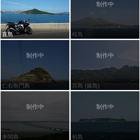
直島
桜島
仁右衛門島
宮島 (厳島)
来間島
初島