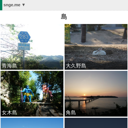
snge.me ▼
島
青海島
大久野島
女木島
角島