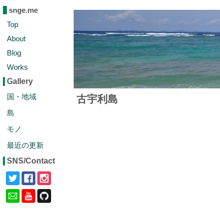
snge.me
Top
About
Blog
Works
Gallery
国・地域
古宇利島
島
モノ
最近の更新
SNS/Contact