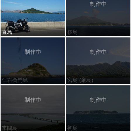
直島
桜島
仁右衛門島
宮島 (厳島)
来間島
初島