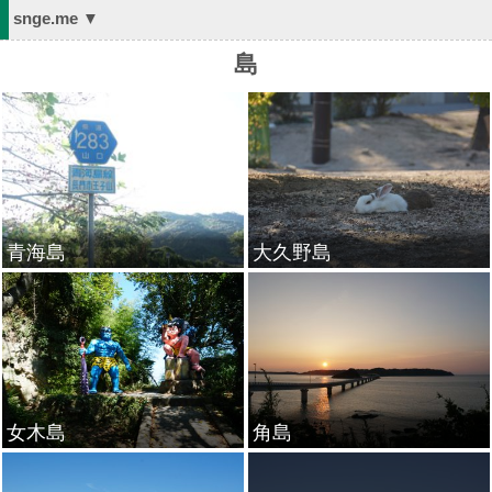
snge.me ▼
島
青海島
大久野島
女木島
角島