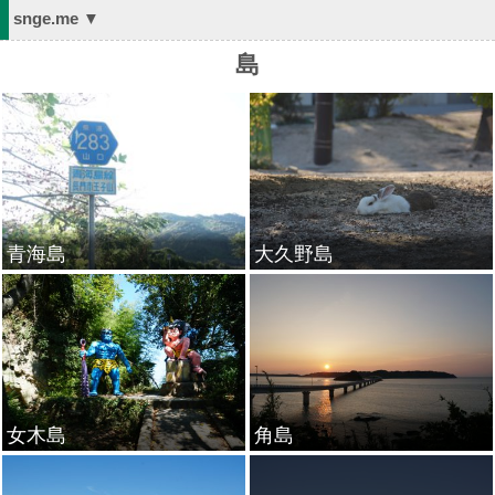
snge.me ▼
島
青海島
大久野島
女木島
角島