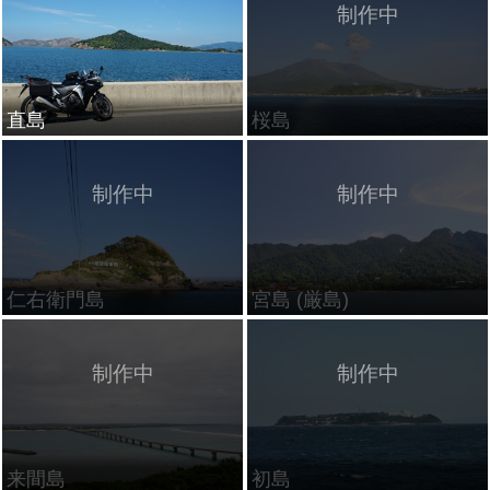
直島
桜島
仁右衛門島
宮島 (厳島)
来間島
初島