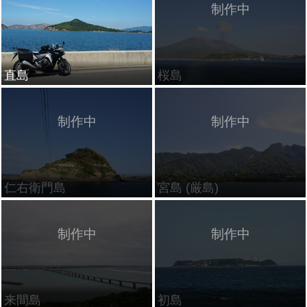
直島
桜島
仁右衛門島
宮島 (厳島)
来間島
初島