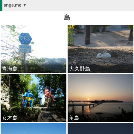
snge.me ▼
島
青海島
大久野島
女木島
角島