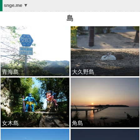
snge.me ▼
島
青海島
大久野島
女木島
角島