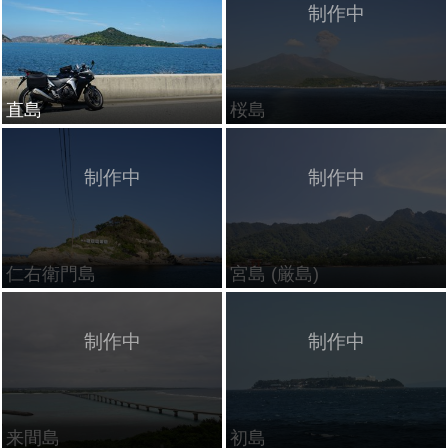
直島
桜島
仁右衛門島
宮島 (厳島)
来間島
初島