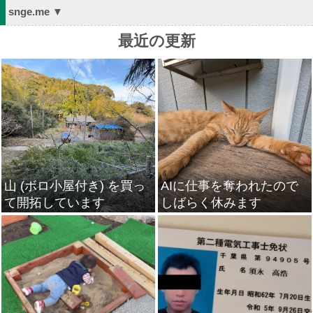
snge.me ▼
最近の更新
山 (ボロ小屋付き) を買っ
AIに仕事を奪われたので
て開拓しています
しばらく休みます