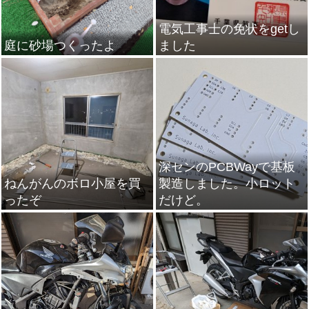
電気工事士の免状をgetし
庭に砂場つくったよ
ました
深センのPCBWayで基板
ねんがんのボロ小屋を買
製造しました。小ロット
ったぞ
だけど。