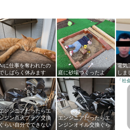
AIに仕事を奪われたの
電気
でしばらく休みます
庭に砂場つくったよ
しま
「社
エンジニアだったらエ
ンジン点火プラグ交換
エンジニアだったらエ
ぐらい自分でできない
ンジンオイル交換ぐら