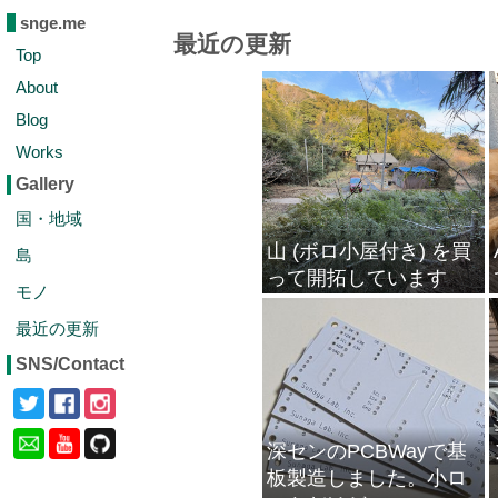
snge.me
最近の更新
Top
About
Blog
Works
Gallery
国・地域
山 (ボロ小屋付き) を買
島
って開拓しています
モノ
最近の更新
SNS/Contact
深センのPCBWayで基
板製造しました。小ロ