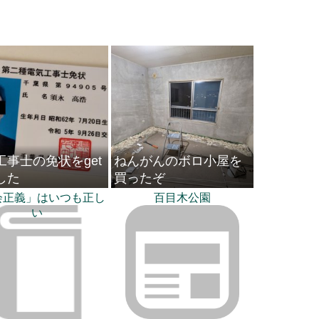
工事士の免状をget
ねんがんのボロ小屋を
した
買ったぞ
会正義」はいつも正し
百目木公園
い