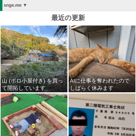
snge.me ▼
最近の更新
山 (ボロ小屋付き) を買っ
AIに仕事を奪われたので
て開拓しています
しばらく休みます