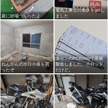
電気工事士の免状をgetし
庭に砂場つくったよ
ました
深センのPCBWayで基板
ねんがんのボロ小屋を買
製造しました。小ロット
ったぞ
だけど。