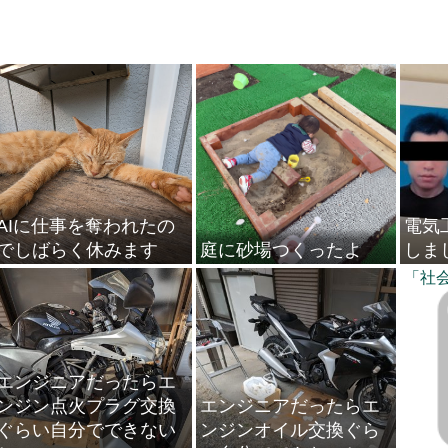
AIに仕事を奪われたの
電気
でしばらく休みます
庭に砂場つくったよ
しま
「社
エンジニアだったらエ
ンジン点火プラグ交換
エンジニアだったらエ
ぐらい自分でできない
ンジンオイル交換ぐら