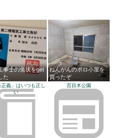
工事士の免状をget
ねんがんのボロ小屋を
した
買ったぞ
会正義」はいつも正し
百目木公園
い