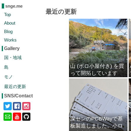
snge.me
最近の更新
Top
About
Blog
Works
Gallery
国・地域
山 (ボロ小屋付き) を買
島
って開拓しています
モノ
最近の更新
SNS/Contact
深センのPCBWayで基
板製造しました。小ロ