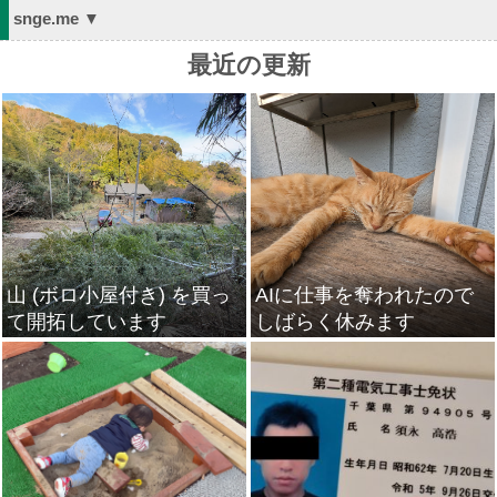
snge.me ▼
最近の更新
山 (ボロ小屋付き) を買っ
AIに仕事を奪われたので
て開拓しています
しばらく休みます