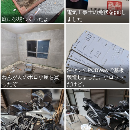
電気工事士の免状をgetし
庭に砂場つくったよ
ました
深センのPCBWayで基板
ねんがんのボロ小屋を買
製造しました。小ロット
ったぞ
だけど。