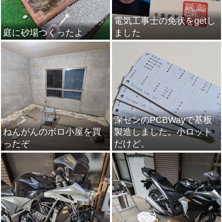
電気工事士の免状をgetし
庭に砂場つくったよ
ました
深センのPCBWayで基板
ねんがんのボロ小屋を買
製造しました。小ロット
ったぞ
だけど。