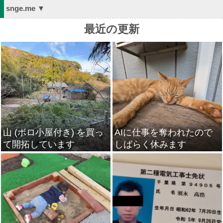
snge.me ▼
最近の更新
山 (ボロ小屋付き) を買っ
AIに仕事を奪われたので
て開拓しています
しばらく休みます