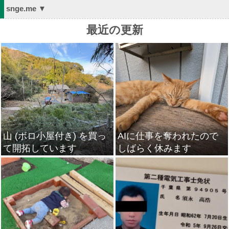
snge.me ▼
最近の更新
山 (ボロ小屋付き) を買っ
AIに仕事を奪われたので
て開拓しています
しばらく休みます