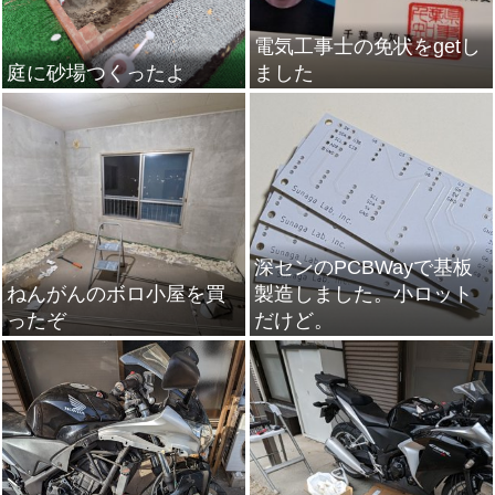
電気工事士の免状をgetし
庭に砂場つくったよ
ました
深センのPCBWayで基板
ねんがんのボロ小屋を買
製造しました。小ロット
ったぞ
だけど。