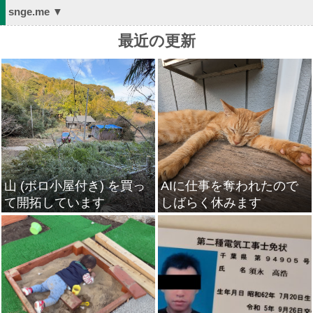
snge.me ▼
最近の更新
山 (ボロ小屋付き) を買っ
AIに仕事を奪われたので
て開拓しています
しばらく休みます