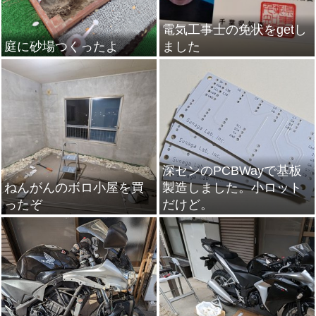
電気工事士の免状をgetし
庭に砂場つくったよ
ました
深センのPCBWayで基板
ねんがんのボロ小屋を買
製造しました。小ロット
ったぞ
だけど。