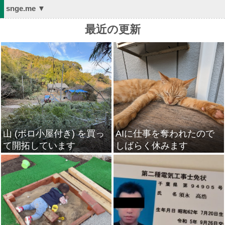
snge.me ▼
最近の更新
山 (ボロ小屋付き) を買っ
AIに仕事を奪われたので
て開拓しています
しばらく休みます