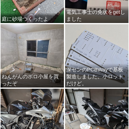
電気工事士の免状をgetし
庭に砂場つくったよ
ました
深センのPCBWayで基板
ねんがんのボロ小屋を買
製造しました。小ロット
ったぞ
だけど。