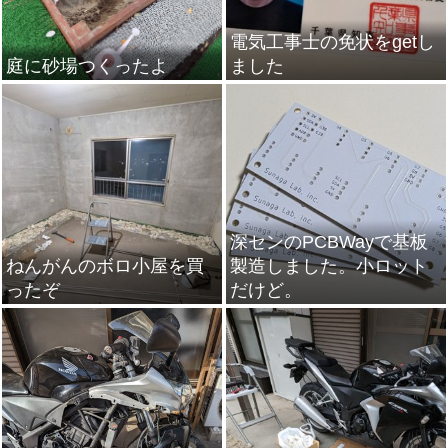
電気工事士の免状をgetし
庭に砂場つくったよ
ました
深センのPCBWayで基板
ねんがんのボロ小屋を買
製造しました。小ロット
ったぞ
だけど。