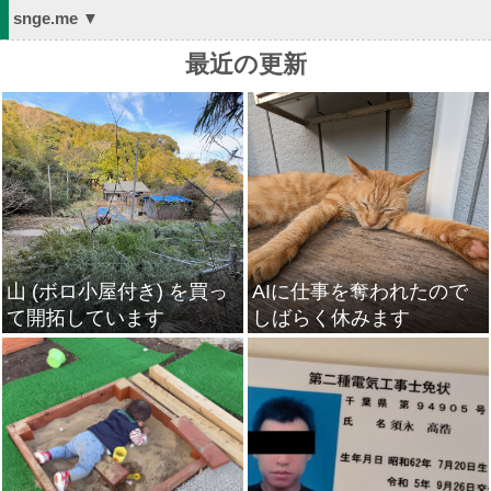
snge.me ▼
最近の更新
山 (ボロ小屋付き) を買っ
AIに仕事を奪われたので
て開拓しています
しばらく休みます