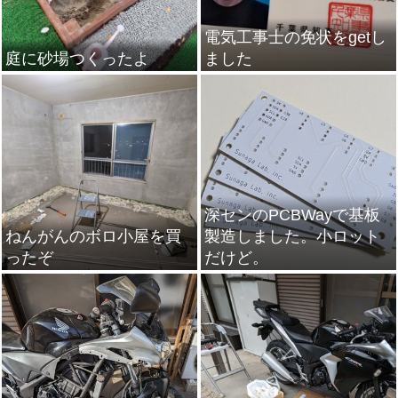
電気工事士の免状をgetし
庭に砂場つくったよ
ました
深センのPCBWayで基板
ねんがんのボロ小屋を買
製造しました。小ロット
ったぞ
だけど。