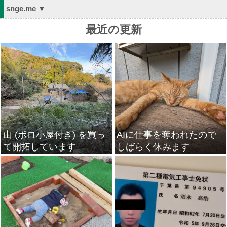
snge.me ▼
最近の更新
山 (ボロ小屋付き) を買っ
AIに仕事を奪われたので
て開拓しています
しばらく休みます