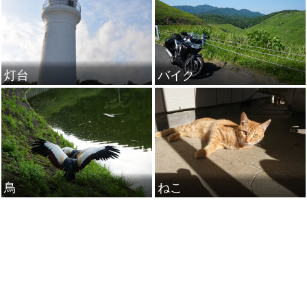
灯台
バイク
鳥
ねこ