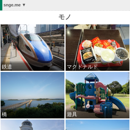
snge.me ▼
モノ
鉄道
マクドナルド
橋
遊具