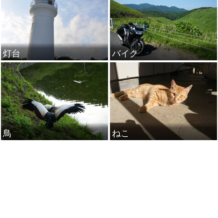
灯台
バイク
鳥
ねこ