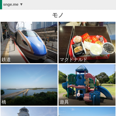
snge.me ▼
モノ
鉄道
マクドナルド
橋
遊具