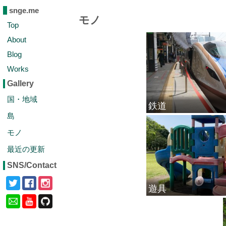
snge.me
モノ
Top
About
Blog
Works
Gallery
国・地域
鉄道
島
モノ
最近の更新
SNS/Contact
遊具