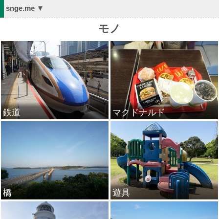
snge.me ▼
モノ
鉄道
マクドナルド
橋
遊具