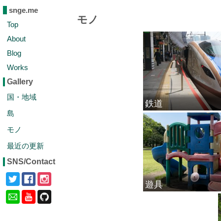
snge.me
モノ
Top
About
Blog
Works
Gallery
国・地域
鉄道
島
モノ
最近の更新
SNS/Contact
遊具