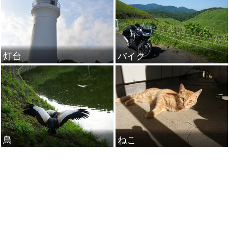
灯台
バイク
鳥
ねこ