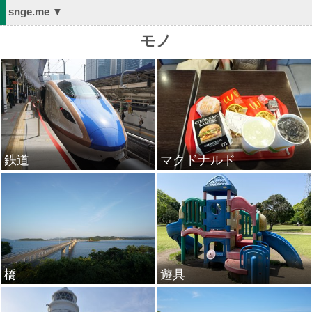
snge.me ▼
モノ
鉄道
マクドナルド
橋
遊具