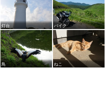
灯台
バイク
鳥
ねこ