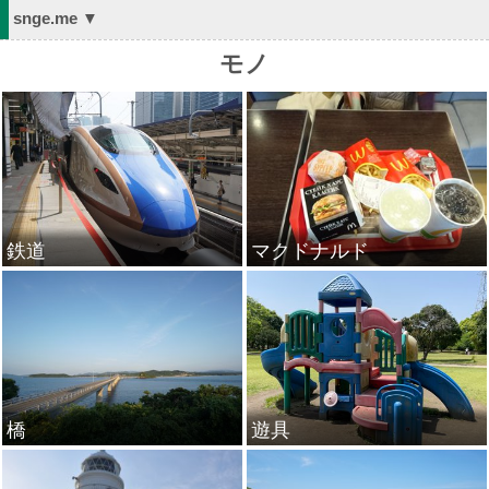
snge.me ▼
モノ
鉄道
マクドナルド
橋
遊具