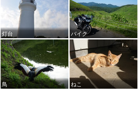
灯台
バイク
鳥
ねこ