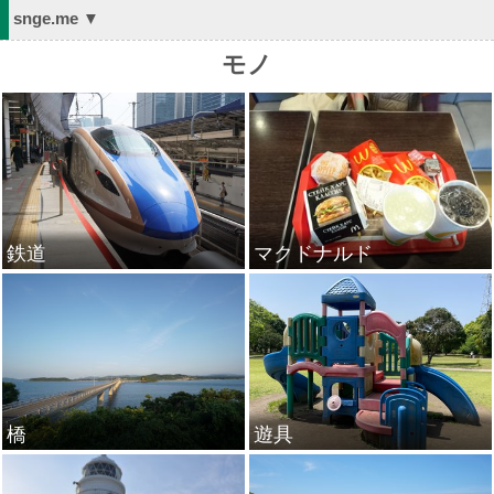
snge.me ▼
モノ
鉄道
マクドナルド
橋
遊具