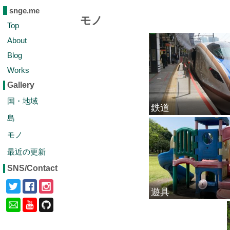
snge.me
モノ
Top
About
Blog
Works
Gallery
国・地域
鉄道
島
モノ
最近の更新
SNS/Contact
遊具