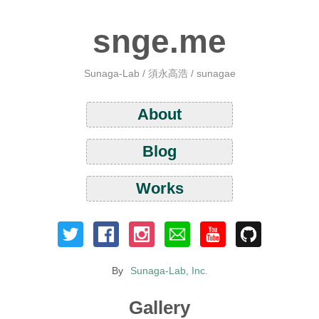
snge.me
Sunaga-Lab / 須永高浩 / sunagae
About
Blog
Works
By
Sunaga-Lab, Inc.
Gallery