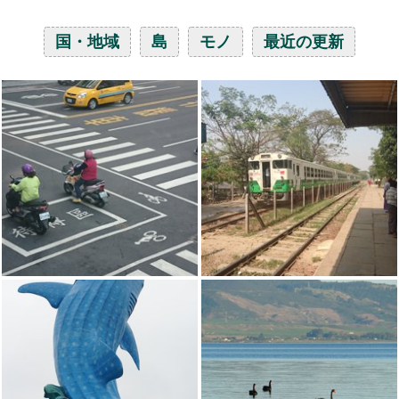
国・地域
島
モノ
最近の更新