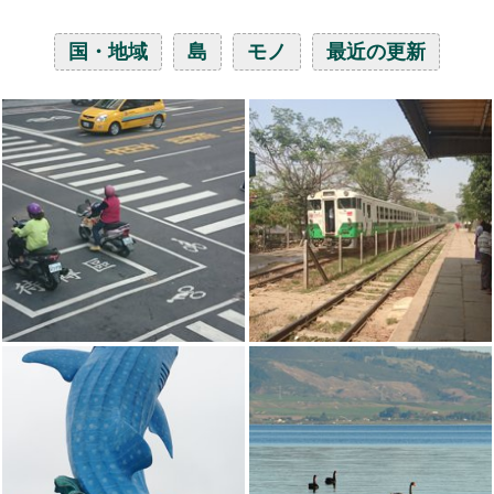
国・地域
島
モノ
最近の更新