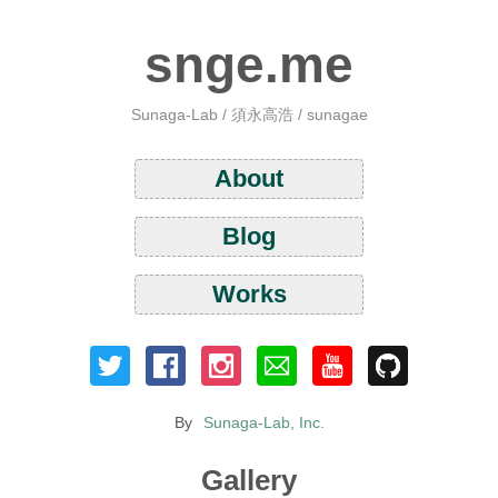
snge.me
Sunaga-Lab / 須永高浩 / sunagae
About
Blog
Works
By
Sunaga-Lab, Inc.
Gallery