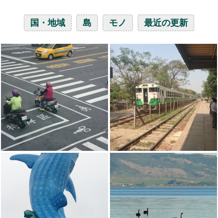
国・地域
島
モノ
最近の更新