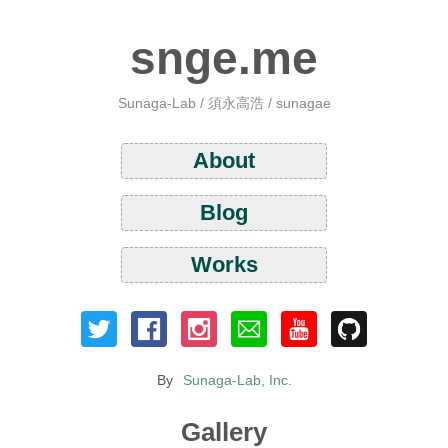
snge.me
Sunaga-Lab / 須永高浩 / sunagae
About
Blog
Works
By
Sunaga-Lab, Inc.
Gallery