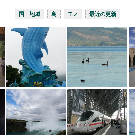
国・地域
島
モノ
最近の更新