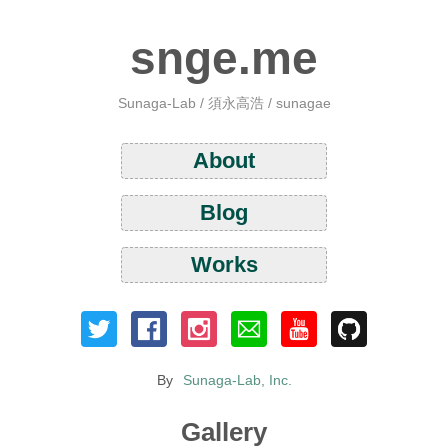
snge.me
Sunaga-Lab / 須永高浩 / sunagae
About
Blog
Works
By
Sunaga-Lab, Inc.
Gallery