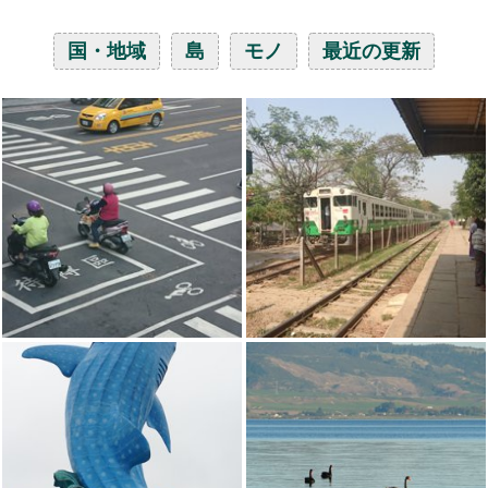
国・地域
島
モノ
最近の更新