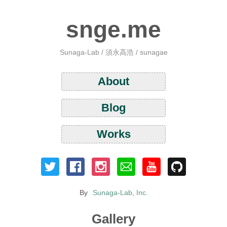
snge.me
Sunaga-Lab / 須永高浩 / sunagae
About
Blog
Works
By
Sunaga-Lab, Inc.
Gallery