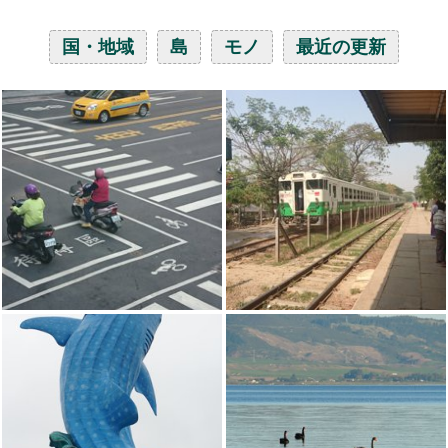
国・地域
島
モノ
最近の更新