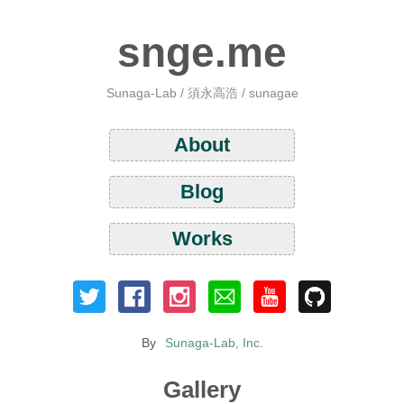
snge.me
Sunaga-Lab / 須永高浩 / sunagae
About
Blog
Works
By
Sunaga-Lab, Inc.
Gallery