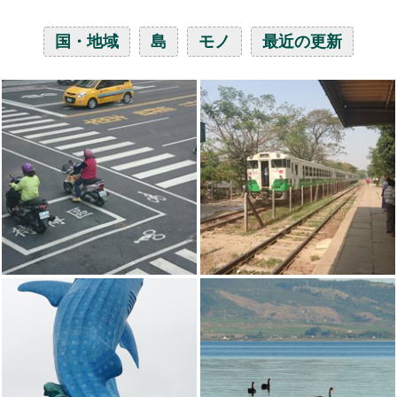
国・地域
島
モノ
最近の更新