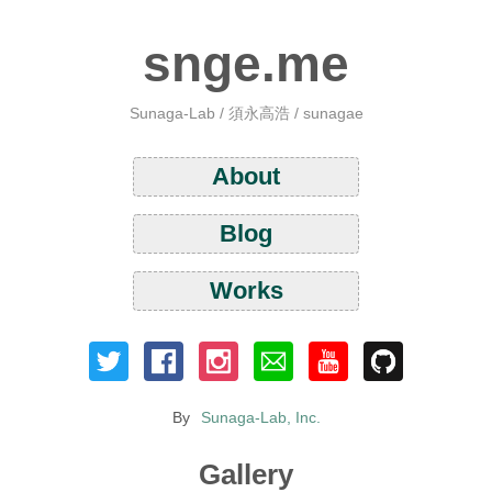
snge.me
Sunaga-Lab / 須永高浩 / sunagae
About
Blog
Works
By
Sunaga-Lab, Inc.
Gallery