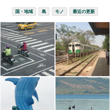
国・地域
島
モノ
最近の更新