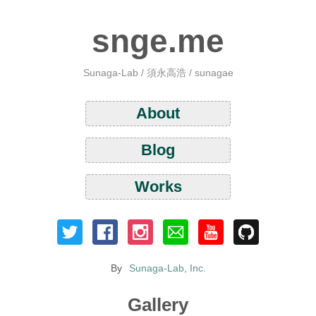
snge.me
Sunaga-Lab / 須永高浩 / sunagae
About
Blog
Works
By
Sunaga-Lab, Inc.
Gallery