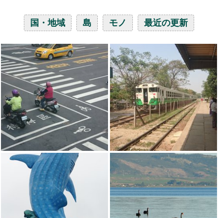
国・地域
島
モノ
最近の更新