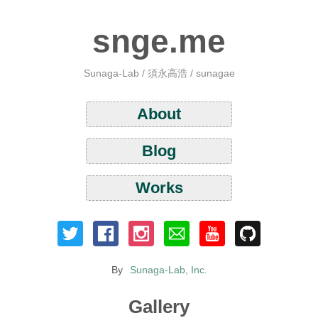
snge.me
Sunaga-Lab / 須永高浩 / sunagae
About
Blog
Works
By
Sunaga-Lab, Inc.
Gallery