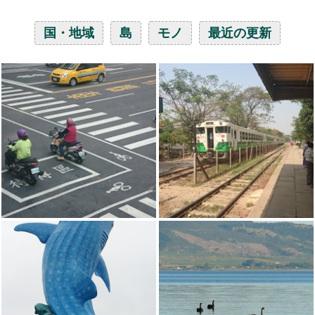
国・地域
島
モノ
最近の更新