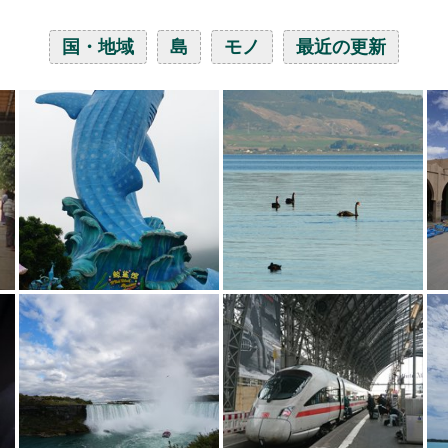
国・地域
島
モノ
最近の更新