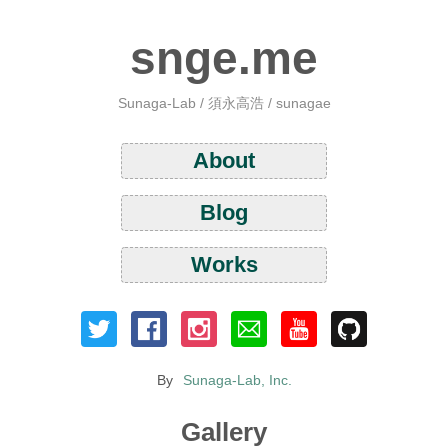
snge.me
Sunaga-Lab / 須永高浩 / sunagae
About
Blog
Works
By
Sunaga-Lab, Inc.
Gallery