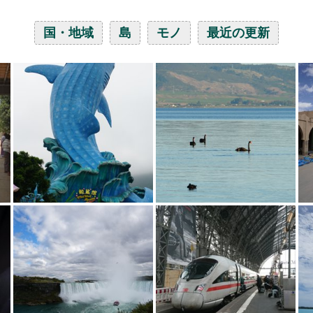
国・地域
島
モノ
最近の更新