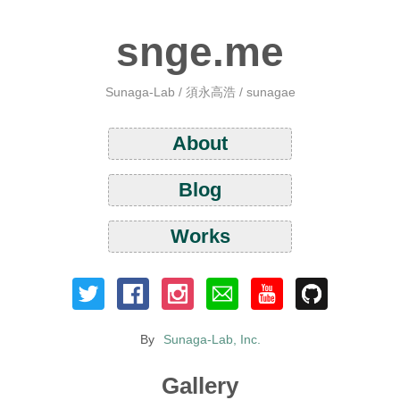
snge.me
Sunaga-Lab / 須永高浩 / sunagae
About
Blog
Works
By
Sunaga-Lab, Inc.
Gallery