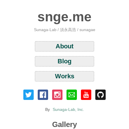
snge.me
Sunaga-Lab / 須永高浩 / sunagae
About
Blog
Works
By
Sunaga-Lab, Inc.
Gallery