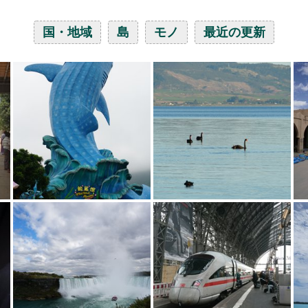
国・地域
島
モノ
最近の更新