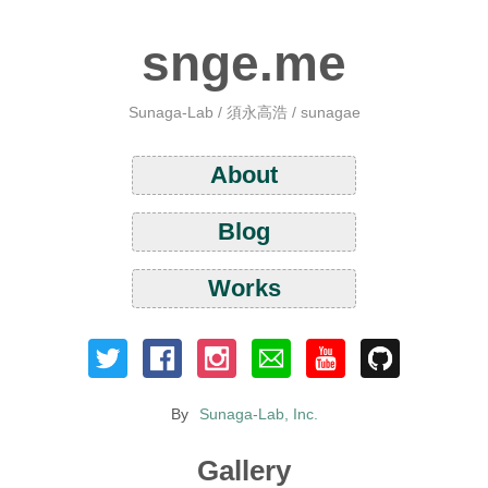
snge.me
Sunaga-Lab / 須永高浩 / sunagae
About
Blog
Works
By
Sunaga-Lab, Inc.
Gallery