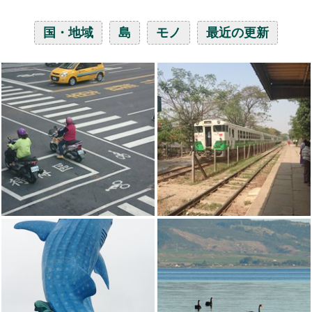
国・地域
島
モノ
最近の更新