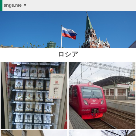
snge.me ▼
ロシア