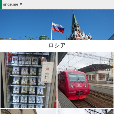
snge.me ▼
ロシア