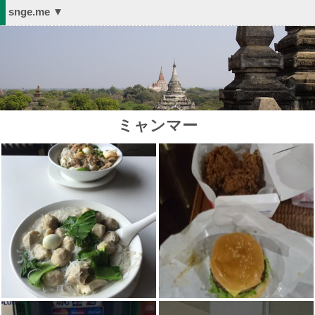
snge.me ▼
ミャンマー