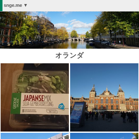
snge.me ▼
オランダ