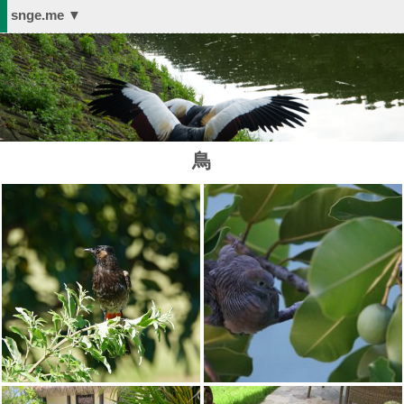
snge.me ▼
鳥