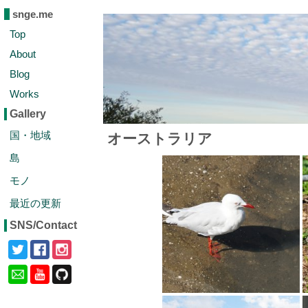
snge.me
Top
About
Blog
Works
Gallery
国・地域
オーストラリア
島
モノ
最近の更新
SNS/Contact