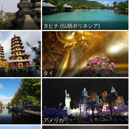
タヒチ (仏領ポリネシア)
タイ
アメリカ