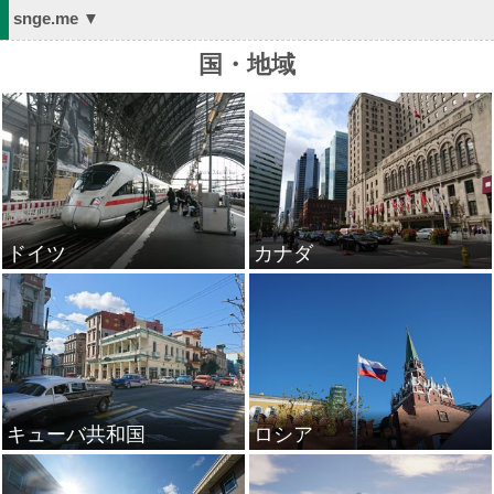
snge.me ▼
国・地域
ドイツ
カナダ
キューバ共和国
ロシア