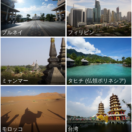
ブルネイ
フィリピン
ミャンマー
タヒチ (仏領ポリネシア)
モロッコ
台湾