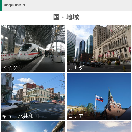
snge.me ▼
国・地域
ドイツ
カナダ
キューバ共和国
ロシア