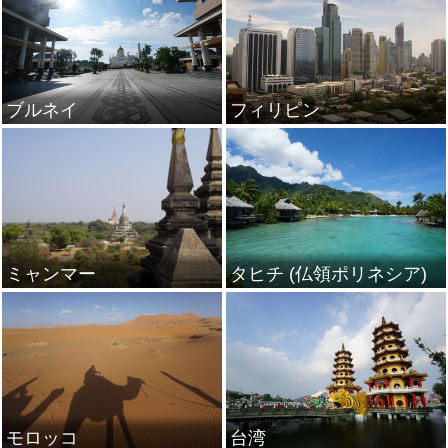
ブルネイ
フィリピン
ミャンマー
タヒチ (仏領ポリネシア)
モロッコ
台湾