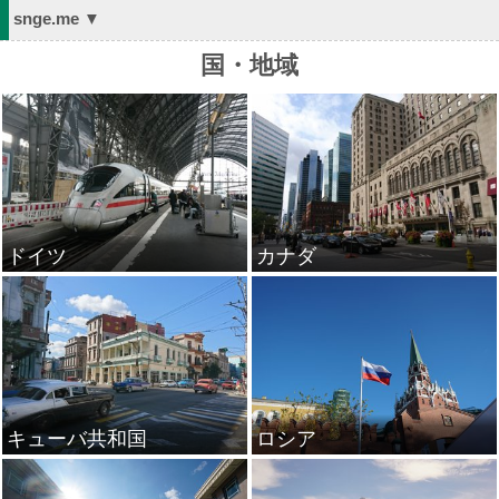
snge.me ▼
国・地域
ドイツ
カナダ
キューバ共和国
ロシア