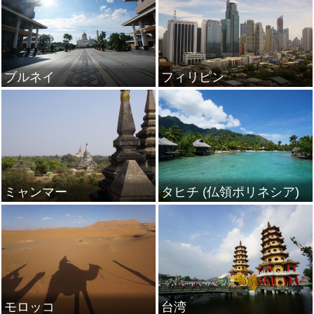
ブルネイ
フィリピン
ミャンマー
タヒチ (仏領ポリネシア)
モロッコ
台湾